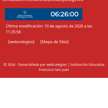
Última modificación: 10 de agosto de 2026 a las
11:25:56
[webcolegios]
[Mapa de Sitio]
© 2026 - Desarrollada por webcolegios | Institución Educativa
Francisco San Juan