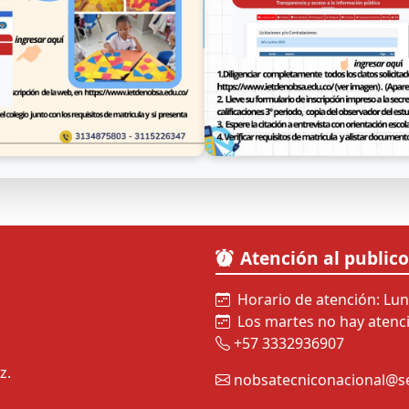
Atención al publico
Horario de atención: Lun
Los martes no hay atenc
+57 3332936907
z.
nobsatecniconacional@s