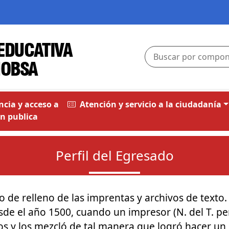
cia y acceso a
Atención y servicio a la ciudadanía
n publica
Perfil del Egresado
 de relleno de las imprentas y archivos de texto.
esde el año 1500, cuando un impresor (N. del T. p
os y los mezcló de tal manera que logró hacer un 